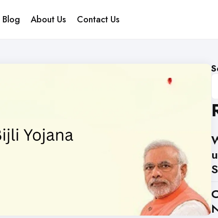
Blog
About Us
Contact Us
S
W
u
S
C
N