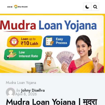
Menu
Sear
Mudra Loan Yojana
Posted
by
Johny Disellva
April 8, 2026
by
Mudra Loan Yojana | मुद्रा